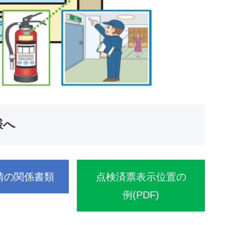
様へ
請の関係書類
点検済票表示位置の
例(PDF)