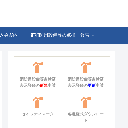
入会案内
消防用設備等の点検・報告
消防用設備等点検済
消防用設備等点検済
表示登録の
新規
申請
表示登録の
更新
申請
セイフティマーク
各種様式ダウンロー
ド